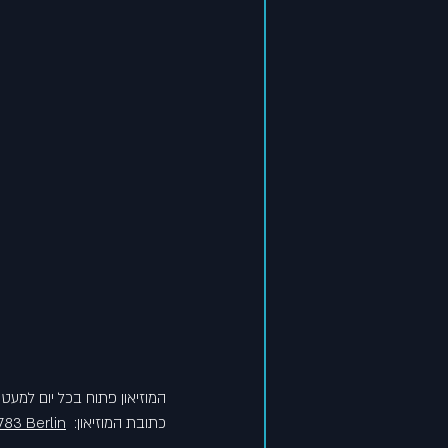
המוזיאון פתוח בכל יום למעט בשני. שלישי-רביעי בי
כתובת המוזיאון:  
783 Berlin