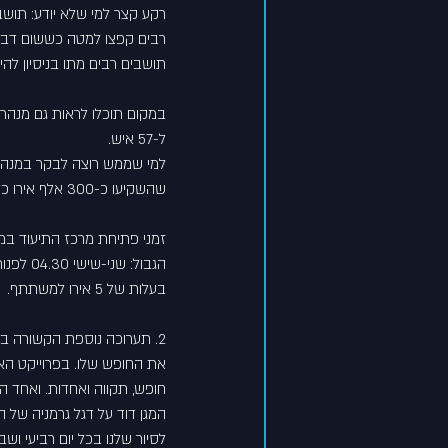
רקע קצר למי שלא יודע: תושב
רבים קפצו למטה כששום דבר ל
תושבים רבים מתו בניסיון להימלט ברחו
ל-57 איש. 
למי שממש רוצה לבקר במנהרות
שהשקיעו כ-300 אלף אירו כדי להפוך את המנהרות ברחוב ברנאואר לגלויות.
בעלות של 5 אירו למשתתף.
2. תערוכה נוספת הקשורה בחומה היא 
חופש, תקווה ואחדות. ואחד הצי
המגן דוד על דגל גרמניה של ה
לסיור שלנו בכל יום רביעי ושב