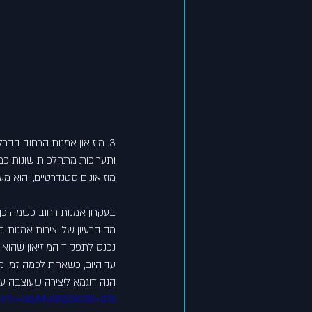
3. 
מוזיאון אמנות הרחוב בברלי
ותערוכות מתחלפות שונות כמו 
מוזיאונים סטנדרטיים, והוא 
בעקרון אמנות רחוב כשמה כן ה
מה הרעיון של יצירות אמנות ב
נכנס לתפקיד המוזיאון שהוא ד
עד היום, כשאחת לכמה זמן מח
הנה דוגמא ליצירה שעוצבה על הב
ch?v=d6JMv6BQ0k0&t=117s