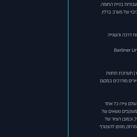
בודות בניית החומה. 
וי של מערב ברלין. 
נו ברחוב במהלך שנות החומה, אחת מהן אפשרה ל-29 איש לברוח דרכה והשנייה 
Berliner U
זמני פתיחת מרכז התיעוד במקום: חמישי-ראשון 12.00-17.00 | תערוכה קבועה: כל השבוע בין 08.00-22.00 | תערוכת תחנות 
ן בין 12.00-24.00 | כמו-כן, ניתן לקיים סיורים מודרכים במקום 
פיטי בעולם ציירו כל אחד 
-100 יצירות של כ-100 אמנים מ-21 מדינות שונות המשקפים נושאים של 
 וכמובן הציור של 
 ומרתק מוזמן להצטרף 