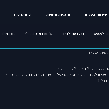
שירותי הסעות
תוכניות אישיות
הזמינו סיור
סור לפספס
ברלין עם ילדים
מלונות בוטיק בברלין
חג המולד ב
זמן קריאה 7 דקות
ברלין קורונה
ברלין מה קשור
ם על זה כלום? האמנם? כן, בהחלט!
ם שניתן לעשות מבלי להוציא כסף עליהם, צריך רק לדעת היכן לחפש ופה אנו בא