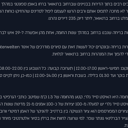
ים רבים בתוך הדירות בבניינים שברחוב ברנאואר ברחו באופן ספונטני במהלך ע
א מחכה לתפוס אותם ורבים הרשו לעצמם ליפול לסדינים שהחזיקו כוחות הכיב
ב ברנאואר, ליתר דיוק 235 דיירים נהרגו.
במקום תוכלו לראות גם מנהרות בריחה שנב
 בריחה ובונקרים יכול לעשות זאת עם סיורים מודרכים של איגוד 
nterwelten
הגבול: שני-שישי 04.30 לפנות בוקר ועד 01.30 בלילה. בשבת וראשו
האיסט סייד גלרי
, קטע מהחומה של 1.3 ק"מ שמיטב כותבי הגר
את החופש שלו. בפרוייקט האיסט סייד גלרי יש למעלה מ
ורים המפורסמים הוא ציור הנשיקה בין ברז'נייב להוניקר של האמן דמיטרי וורובל,
צייר הברלינאי גונתר שפר. למי שרוצה לחוות את ברלין בסיור אלטרנטיבי מיוחד
ת. 