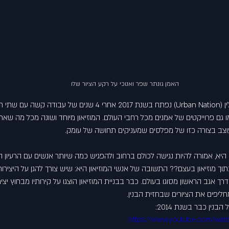
האמן גונתר שפר ואנוכי על רקע הציור שלו
ן
 (Urban Nation) נפתח בשנת 2017 אחרי 4 שנים של עבודה קש
גם פרוייקטים של אמנים מכל רחבי העולם. המוזיאון מיוחד ושונה מכל מה שאתם 
מעוצב בצורה כזו של מפלסים שמעניקים תחושה של עומק. 
יא, אמורה להיות נגישה לכולם ברחוב ולהפגיש כמה שיותר אנשים עם הרעיון הא
תוך מוזיאון בעצם?? התשובה של אנשי המוזיאון היא: שיש צורך להגן על היצירות
רך אגב הראשון מסוגו בעולם. כבר בבניית המוזיאון הוצגו על קירותיו מבחוץ יצי
ליפים את הציורים שבחזית הבנין.
נין כבר בשנת 2014:
https://www.youtube.com/wat