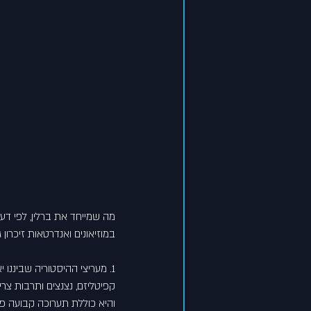
מה שמייחד את ברלין, לפי דע
במוזיאונים ואנדרטאות זיכרון
1. מעריצי ההיסטוריה שביננו יאהבו את 
קפיטליזם, נצנצים ותרבות צרי
והיא כוללת תערוכה קבועה פ