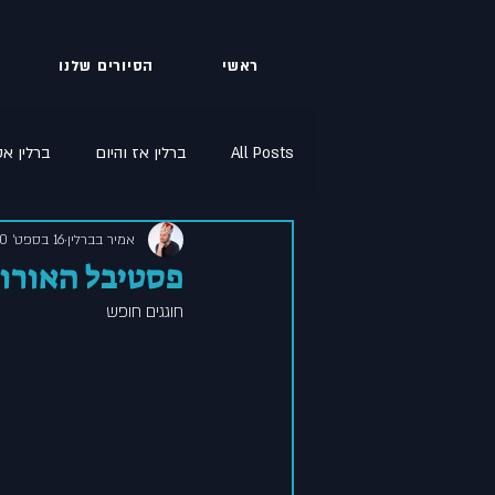
ראשי
הסיורים שלנו
All Posts
ברלין אז והיום
ברלין א
אמיר בברלין
16 בספט׳ 2020
סתיו בברלין
שיחון עברי גרמני
פסטיבל האורות
חוגגים חופש