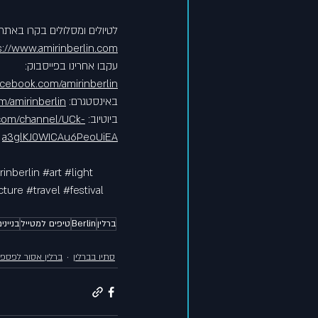
לטיולים ומסלולים בקרו באתר:
s://www.amirinberlin.com/
עקבו אחרינו בפייסבוק: 
acebook.com/amirinberlin
באינסטגרם: 
/amirinberlin/
ביוטיוב: 
com/channel/UCk-
a3glKJ0WICAu6PeoUiEA
rinberlin
#art
#light
cture
#travel
#festival
ברלין
Berlin
טיפים למטייל
בנייני
סתיו בברלין
ברלין אסור לפספ