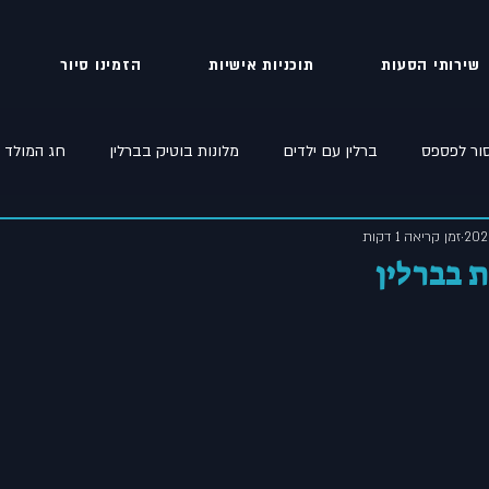
שירותי הסעות
תוכניות אישיות
הזמינו סיור
סור לפספס
ברלין עם ילדים
מלונות בוטיק בברלין
חג המולד ב
זמן קריאה 1 דקות
ברלין קורונה
ברלין מה קשור
 בברלין