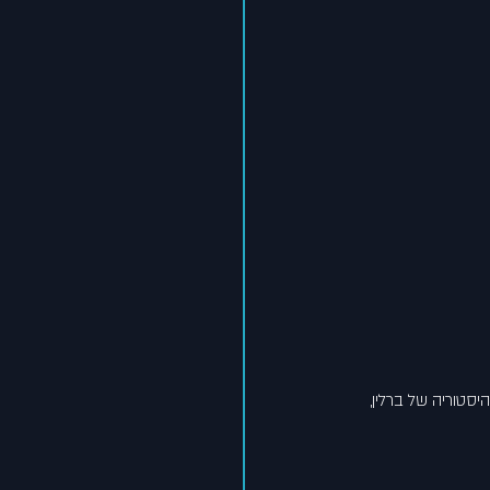
לים בברלין משנת 2013, המתגורר בעיר מאז 2006 ומתמחה בהיסטוריה של ברלין, 