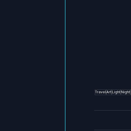
Travel
Art
Light
Night