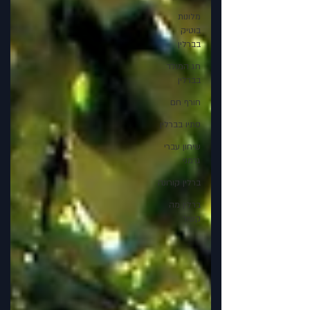
מלונות
בוטיק
בברלין
חג המולד
בברלין
חורף חם
סתיו בברלין
שיחון עברי
גרמני
ברלין קורונה
ברלין מה
קשור