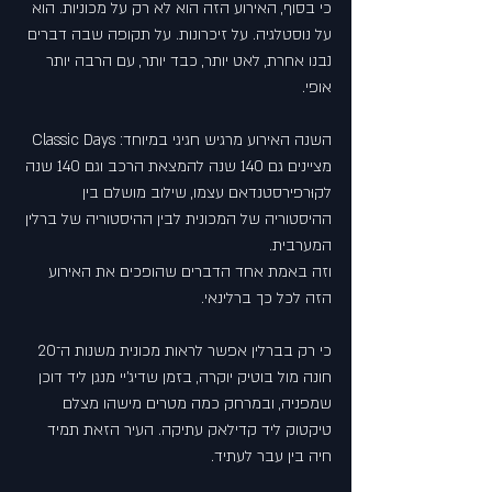
כי בסוף, האירוע הזה הוא לא רק על מכוניות. הוא 
על נוסטלגיה. על זיכרונות. על תקופה שבה דברים 
נבנו אחרת, לאט יותר, כבד יותר, עם הרבה יותר 
אופי.
השנה האירוע מרגיש חגיגי במיוחד: Classic Days 
מציינים גם 140 שנה להמצאת הרכב וגם 140 שנה 
לקוּרפירסטנדאם עצמו, שילוב מושלם בין 
ההיסטוריה של המכונית לבין ההיסטוריה של ברלין 
המערבית.
וזה באמת אחד הדברים שהופכים את האירוע 
הזה לכל כך ברלינאי.
כי רק בברלין אפשר לראות מכונית משנות ה־20 
חונה מול בוטיק יוקרה, בזמן שדיג'יי מנגן ליד דוכן 
שמפניה, ובמרחק כמה מטרים מישהו מצלם 
טיקטוק ליד קדילאק עתיקה. העיר הזאת תמיד 
חיה בין עבר לעתיד.