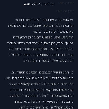
ברלין קורונה
החלומות על גלגלים 🚘🔥
ברלין מה קשור
יש סופי שבוע שבהם ברלין מרגישה כמו עיר 
אירופית רגילה. ויש סופי שבוע שבהם היא נראית 
כאילו מישהו פתח שער בזמן.
ה־Classic Days Berlin הם בדיוק הרגע הזה.
למשך יומיים, הקוּדאם, השדרה הכי אלגנטית והכי 
“מערב ברלין” שיש, מפסיקה להיות רק רחוב של 
קניות, בתי קפה ומלונות יוקרה… והופכת למסלול 
תצוגה ענק של ההיסטוריה המוטורית.
בין החנויות של המעצבים והבניינים המודרניים, 
מופיעות מכוניות שנראות כאילו יצאו מתוך סרט ישן.
מרצדסים משנות ה־30. פורשה קלאסיות נוצצות. 
קבריולטים אמריקאיים ענקיים. רכבים מתקופת 
ה"וירטשאפטסוּנדר" של גרמניה אחרי המלחמה. 
כרום, עור, הגה מעץ וריח קל של בנזין באוויר.
והקטע היפה? זה לא מרגיש כמו מוזיאון.