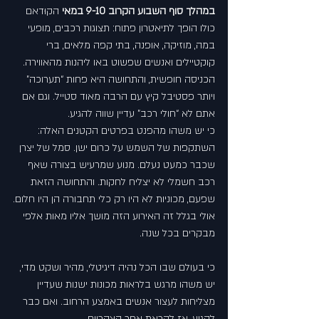
במהלך סוף השבוע הקרוב 9-10 במאי
 הקוּדאם 
כולו הופך לתיאטרון פתוח: תצוגות רכבים, מופעי 
במה, מוזיקה, אופנה, בתי קפה מלאים, ברי 
קוקטיילים ואנשים שפשוט באו ליהנות מהאווירה. 
הכניסה חופשית, והתחושה היא פחות “תערוכה” 
ויותר פסטיבל קיץ עם הרבה מאוד סטייל. וגם אם 
אתם לא “חולי רכב” עדיין שווה להגיע.
כי יש משהו מהפנט בפרטים הקטנים האלה: 
השתקפות של השמש על כרום ישן. סמל של יצרן 
שכבר כמעט נעלם. מנוע שמרעיש בצורה שאף 
רכב חשמלי לא יצליח לחקות. והתחושה הזאת 
שפעם, מכוניות לא היו רק כלי תחבורה הן היו חלום.
אולי בגלל זה האירוע הזה מושך אליו מאות אלפי 
מבקרים בכל שנה.
כי בעולם שבו הכל נהיה דיגיטלי, מהיר ושקט מדי, 
יש משהו מרגש בלראות מכונות ישנות שעדיין 
מצליחות לעצור אנשים באמצע הרחוב. ואם כבר 
להגיע, אז לקראת אחר הצהריים.