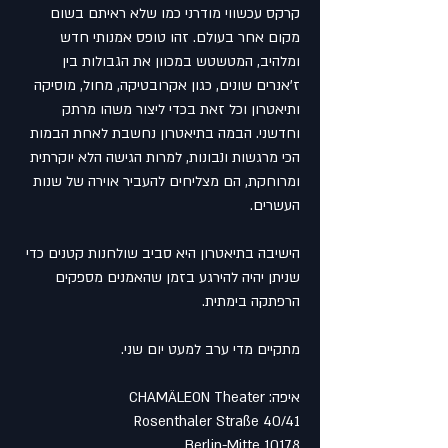
קרקס עכשווי מודרני כמו שלא ראיתם בשום
מקום אחר בעולם. זהו טופס אמנותי חדש
ומלהיב, המטשטש במכוון את הגבולות בין
ז'אנרים שונים, כגון אקרובטיקה, מחול, מוסיקה
ותיאטרון וכל זאת בכדי ליצור משהו מרתק
וחדשני. הבמה בתיאטרון נחשבת לאחת הבמות
הכי מרגשות ונבונות, למרות הגישה הלא יוקרתית
ומרוחקת, הם מצליחים להעביר אוירה של שנות
העשרים.
הישיבה בתיאטרון היא סביב שולחנות קטנים כדי
שניתן יהיה להירגע בזמן שהאמנים מספקים
הרפתקה בימתית.
מתקיים מדי ערב למעט יום שני.
איפה: CHAMÄLEON Theater
Rosenthaler Straße 40/41
10178 Berlin-Mitte