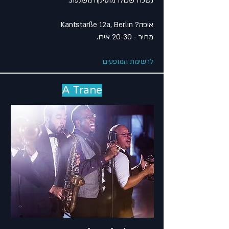
נשכח שכולו מוסיקה משגעת.
איפה? Kantstarße 12a, Berlin
מחיר - 20-30 אירו.
לרשימת המופעים
A Trane