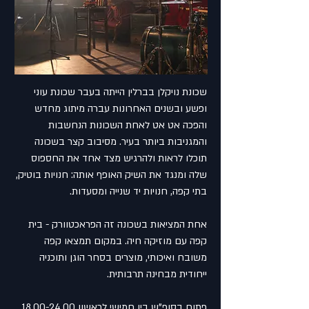
שכונת נויקלן בברלין הייתה בעבר שכונת עוני
ופשע ובשנים האחרונות עברה מיתוג מחדש
והפכה אט אט לאחת השכונות הנחשבות
והמגניבות ביותר בעיר. מסיבוב קצר בשכונה
תוכלו לראות ולהרגיש מצד אחד את החספוס
שלה ומנגד את השיק האופף אותה: חנויות בוטיק,
בתי קפה, חנויות יד שנייה ומסעדות.
אחת המציאות בשכונה זה הפראכטוורק - בית
קפה עם מוזיקה חיה. במקום תמצאו קפה
משובח ואיכותי, מוצרים בסחר הוגן ותוכניה
ייחודית מבחינה תרבותית.
פתוח בסופ"ש בין חמישי לראשון
18.00-24.00