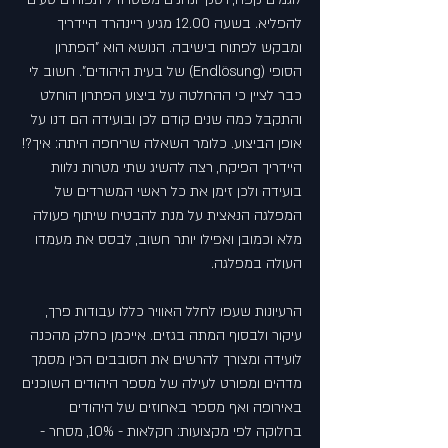
להפליא. בשעה 12.00 מגיע ריינהרד היידריך 
ומבקש לפתוח בישיבה. הנושא הוא "הפתרון 
הסופי (Endlösung) של בעית היהודים". חשוב לי 
כבר לציין כי ההחלטה על ביצוע הפתרון הוחלט 
והתקבל כמה שנים קודם לכן ובועידה הם דנו על 
אופן הביצוע. כלומר השאלה שריחפה היתה: איך?!
היידריך הפיקח, רצה להשיג שתי מטרות נלוות 
בועידה ולכן זימן את כל ראשי המשרדים של 
המפלגה הנאצית על מנת להבטיח שיתוף פעולה 
מלא וכמובן ואפילו יותר חשוב, לבסס את מעמדו 
העולה במפלגה.
הרעיונות שעפו לחלל האוויר כללו עבודות פרך, 
עיקור ולבסוף המתה בגזים. אייכמן כחלק מהכנה 
לועידה ומצורך להרשים את הסובבים הכין מסמך 
מדהים ומפורט לעילה של מספר היהודים השוכנים 
באירופה ואף מספר באחוזים של היהודים 
בחלוקה לפי מקצועות: חקלאות - 10%, מסחר - 