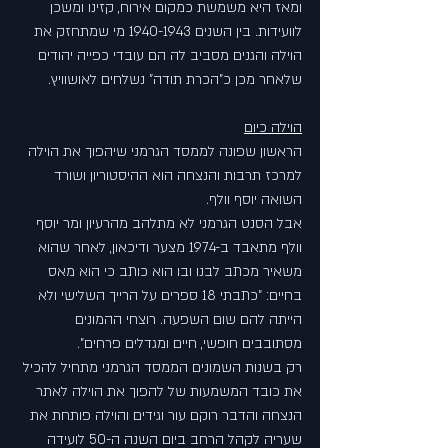
ומאז היא משמשת כמקום אירוח, קזינו ומשכן 
לוועידות. בין השנים 1940-1943 מי שמתחזק את 
הוילה והגנים מסביב לה הם עובדי כפייה יהודים 
שלאחר מכן כ"הכרת תודה" נשלחים לאושוויץ.
הוילה כיום
הראשון שפונה לממסד הגרמני שיהפוך את הוילה 
למרכז תרבות והנצחה הוא ההיסטוריון ושורד 
השואה יוסף וולף.
אבל הסנט הגרמני לא מתלהב מהרעיון ומר יוסף 
וולף מתאבד ב-1974 מצער ודיכאון, לאחר שהוא 
משאיר מכתב לבנו ובו הוא כותב כי הוא מאס 
בחיים: "כתבתי 18 ספרים על הרייך השלישי ולא 
הייתה להם שום השפעה. רוצחי ההמונים 
מסתובבים חופשי, חיים ומגדלים פרחים".
רק בשנות השמונים הממסד הגרמני מתחיל להכיל 
את כובד המשמעות של להפוך את הוילה לאתר 
הנצחה והדבר רוקם עור וגידים והוילה פותחת את 
שעריה לקהל הרחב ביום השנה ה-50 לועידה 