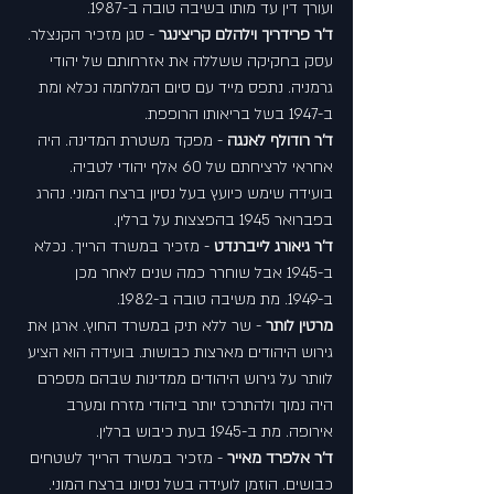
ועורך דין עד מותו בשיבה טובה ב-1987.
ד'ר פרידריך וילהלם קריצינגר
 - סגן מזכיר הקנצלר. 
עסק בחקיקה ששללה את אזרחותם של יהודי 
גרמניה. נתפס מייד עם סיום המלחמה נכלא ומת 
ב-1947 בשל בריאותו הרופפת.
ד'ר רודולף לאנגה
 - מפקד משטרת המדינה. היה 
אחראי לרציחתם של 60 אלף יהודי לטביה. 
בועידה שימש כיועץ בעל נסיון ברצח המוני. נהרג 
בפברואר 1945 בהפצצות על ברלין.
ד'ר גיאורג לייברנדט
 - מזכיר במשרד הרייך. נכלא 
ב-1945 אבל שוחרר כמה שנים לאחר מכן 
ב-1949. מת משיבה טובה ב-1982.
מרטין לותר
 - שר ללא תיק במשרד החוץ. ארגן את 
גירוש היהודים מארצות כבושות. בועידה הוא הציע 
לוותר על גירוש היהודים ממדינות שבהם מספרם 
היה נמוך ולהתרכז יותר ביהודי מזרח ומערב 
אירופה. מת ב-1945 בעת כיבוש ברלין.
ד'ר אלפרד מאייר
 - מזכיר במשרד הרייך לשטחים 
כבושים. הוזמן לועידה בשל נסיונו ברצח המוני. 