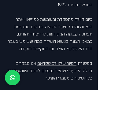
הנוראה בשנת 1992.
כיום הוילה מתפקדת ומשמשת כמוזיאון, אתר 
הנצחה ומרכז תיעוד לשואה. במקום מתקיימת 
תערוכה קבועה המוקדשת לרדיפת היהודים, 
כמו-כן תצוגה בנושא הועידה במה ששימש בעבר 
חדר האוכל של הוילה ובו התקיימה הועידה.
במסגרת 
הסיור שלנו לפוטסדאם
 אנו מבקרים 
בוילה הידועה לשמצה נכנסים לתוכה ושומעים את 
כל הסיפורים מסמרי השיער. 
מאמר זה נכתב על ידי אמיר בברלין, מדריך טיולים 
בברלין משנת 2013, המתגורר בעיר מאז 2006 
ומתמחה בהיסטוריה של ברלין, סיורים קבוצתיים, 
פרטיים, סיורים קולינריים, שואה וטיולים למשפחות.