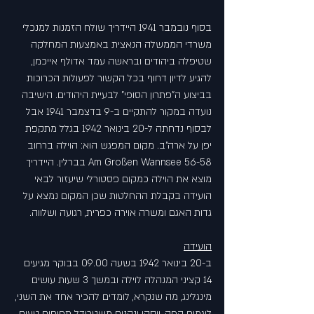
בסוף נובמבר 1941 היידריך שולח הזמנות למנכלי 
משרדי הממשלה הנאצית באמצעות המחלקה 
שטיפלה ביהודים ובראשה עמד אדולף אייכמן, 
להגיע לדיון דחוף בכל הקשור לפעולות הכרוכות 
בביצוע ה"פתרון הסופי" לבעיית היהודים. הישיבה 
נועדה במקור להתקיים ב-9 בדצמבר 1941 אבל 
לבסוף נדחתה ל-20 בינואר 1942 בגלל מתקפת 
יפן על ארה"ב. מקום המפגש הוא: הוילה ברחוב 
Am Großen Wannsee 56-58 בברלין. היידריך 
מוצא את הוילה כמקום פסטורלי שיעזור לבאי 
הועידה בקבלת ההחלטות שכן המקום נמצא על 
גדות האגם ומשרה אוירה כפרית, רגועה ושלווה.
הועידה
ב-20 בינואר 1942 בשעה 09.00 בבוקר מגיעים 
14 קציני המנהלה לוילה ובמשך 3 שעות עושים 
מינגלינג, מה שנקרא, לומדים להכיר אחד את השני, 
לוגמים קפה, ויסקי ונהנים משטרודל תפוחים טעים 