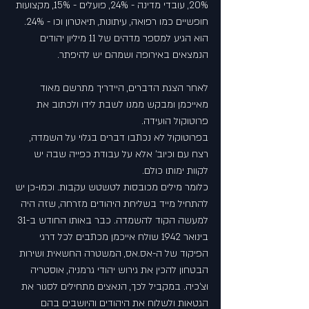
20%, עובדי מדינה - 24%, פועלים - 15%, מקצועות 
חופשיים כמו רפואה, עיתונות, תיאטרון וכו - 24%.  
הוא הגיע למספר מדהים של 11 מיליון יהודים 
הנמצאים באירופה ושמהם יש להיפתר.
לאחר הצגת הדברים, היידריך מתרשם מאוד 
מאייכמן ומבקש ממנו לשבת לידו ולכתוב את 
פרוטוקול הועידה.
בפרוטוקול לא נכתבו דברים בגלוי על השמדה, 
רצח עם וכיוב' אלא על עבודת כפייה שבה יש 
לקוות ימותו כולם.
כלומר מילים מכובסות לטשטש עקבות. וכמו-כן יש 
להתחיל מייד בשליחת היהודים מזרחה, שזה היה 
למעשה הקוד להשמדה. כבר באותו החודש ב-31 
בינואר 1942 שולח אייכמן מכתבים לכל דרגי 
הפיקוד של ה-אס.אס, המשטרה החשאית ושירות 
הבטחון להכין את גירוש יהודי גרמניה, אוסטריה 
וצ'כיה. במקביל לכך, הנאצים מתחילים לסגור את 
הגטאות ולשלוח את היהודים והיושבים בהם 