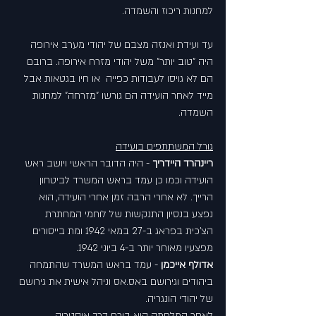
למחנות ריכוז והשמדה. 
עד ועידת ואנזה מצבם של יהודי מערב אירופה 
היה "טוב יותר" משל יהודי מזרח אירופה. ברובם 
הם לא גויסו לעבודות כפייה  או חיו בגטאות אבל 
מייד לאחר הועידה הם גורשו "מזרחה" למחנות 
השמדה.
גורל המשתתפים בועידה
ריינהרד היידריך
 - היה הדובר הראשי ויושב ראש 
הועידה וכמו כן עמד בראש המשרד לביטחון 
הרייך. לא אחרי הרבה זמן אחרי הועידה, הוא 
נפצע בנסיון התנקשות של לוחמי המחתרת 
הצ'כית בפראג ב-27 במאי 1942 ומת בייסורים 
מפצעיו מאוחר יותר ב-4 ביוני 1942.
אדולף אייכמן
 - עמד בראש המשרד שהתמחה 
ביהודים וגירושם באס.אס וניהל אישית את גירושם 
של יהודי הונגריה.
לאחר המלחמה הוא בורח דרך אוסטריה 