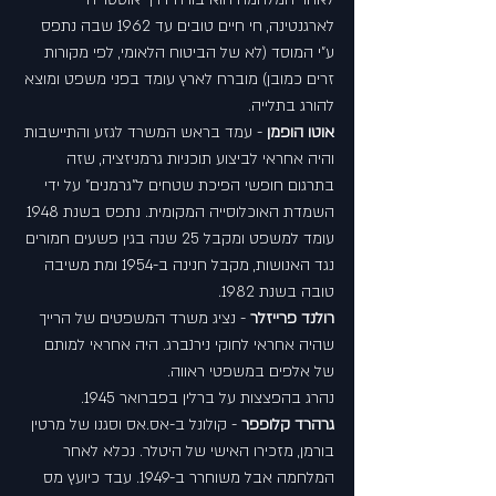
לארגנטינה, חי חיים טובים עד 1962 שבה נתפס 
ע"י המוסד (לא של הביטוח הלאומי, לפי מקורות 
זרים כמובן) מוברח לארץ עומד בפני משפט ומוצא 
להורג בתלייה.
אוטו הופמן 
- עמד בראש המשרד לגזע והתיישבות 
והיה אחראי לביצוע תוכניות גרמניזציה, שזה 
בתרגום חופשי הפיכת שטחים ל"גרמנים" על ידי 
השמדת האוכלוסייה המקומית. נתפס בשנת 1948 
עומד למשפט ומקבל 25 שנה בגין פשעים חמורים 
נגד האנושות, מקבל חנינה ב-1954 ומת משיבה 
טובה בשנת 1982.
רולנד פרייזלר
 - נציג משרד המשפטים של הרייך 
שהיה אחראי לחוקי נירנברג. היה אחראי למותם 
של אלפים במשפטי ראווה.
נהרג בהפצצות על ברלין בפברואר 1945.
גרהרד קלופפר
 - קולונל ב-אס.אס וסגנו של מרטין 
בורמן, מזכירו האישי של היטלר. נכלא לאחר 
המלחמה אבל משוחרר ב-1949. עבד כיועץ מס 