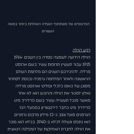
הפרצופים של משתתפי הועידה הנאלחת ביותר במאה 
העשרים
רקע הוילה
הוילה הידועה לשמצה נוסדה בין השנים 1914-
1915 עבור תעשיין תרופות עשיר בשם ארנסט 
מרליה. להזכירכם השנים הם מלחמת העולם 
הראשונה ולאחר המלחמה גרמניה נכנסת לסחרור 
מסוכן של כאוס כלכלי ופוליטי וארנסט מרליה 
נאלץ למכור את הוילה והרוכש הוא לא אחר 
מאשר מנכל תעשייה עשיר בשם פרידריך מינו. 
פרידריך מינו כחבר דירקטוריון במפעלי הגז 
הגרמנים מועל וגונב כ-12 מיליון מרקים גרמניים. 
הוא נתפס ונשלח לכלא ב-1940. בכלא הוא מוכר 
את הוילה לחברת האחזקות של המפלגה הנאצית 