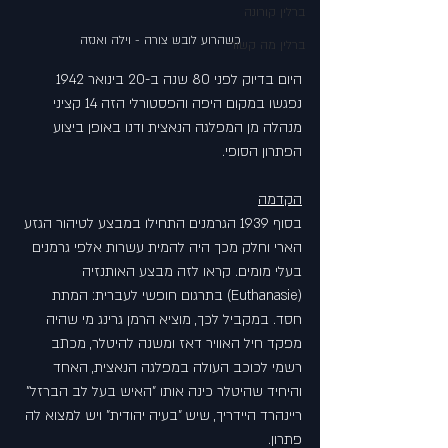
ברלין קורונה
כשהרוע לובש צורה - וילה ואנזה
ברלין מה קשור
היום בדיוק לפני 80 שנה ב-20 בינואר 1942 
נפגשו במקום היפה והפסטורלי הזה 14 קציני 
מנהלה מן המפלגה הנאצית ודנו באופן ביצוע 
הפתרון הסופי.
הקדמה
בסוף 1939 הגרמנים התחילו במבצע לטיהור הגזע 
הארי וחלק מכך היה להמית עשרות אלפי גרמנים 
בעלי מומים. קראו לזה מבצע האותנזיה 
(Euthanasie) בתרגום חופשי לעברית: המתת 
חסד. במקביל לכך, מוציא הרמן גרינג מי שהיה 
מפקד חיל האוויר דאז ומשנה להיטלר, מכתב 
רשמי לכוכב העולה במפלגה הנאצית, האחד 
והיחיד שהיטלר כינה אותו "האיש בעל לב הברזל" 
ריינהרד היידריך, שיש "בעיה יהודית" ויש למצוא לה 
פתרון.