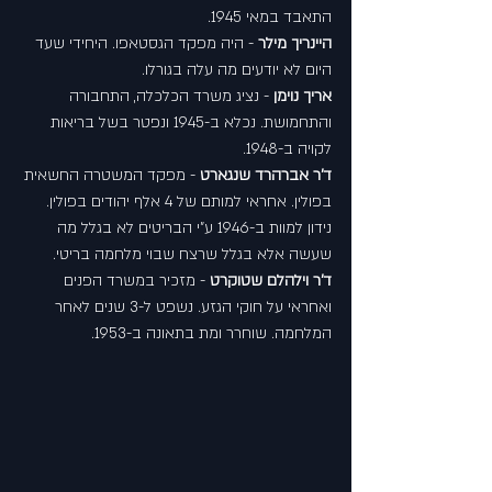
התאבד במאי 1945.
היינריך מילר
 - היה מפקד הגסטאפו. היחידי שעד 
היום לא יודעים מה עלה בגורלו.
אריך נוימן
 - נציג משרד הכלכלה, התחבורה 
והתחמושת. נכלא ב-1945 ונפטר בשל בריאות 
לקויה ב-1948.
ד'ר אברהרד שנגארט
 - מפקד המשטרה החשאית 
בפולין. אחראי למותם של 4 אלף יהודים בפולין. 
נידון למוות ב-1946 ע"י הבריטים לא בגלל מה 
שעשה אלא בגלל שרצח שבוי מלחמה בריטי.
ד'ר וילהלם שטוקרט
 - מזכיר במשרד הפנים 
ואחראי על חוקי הגזע. נשפט ל-3 שנים לאחר 
המלחמה. שוחרר ומת בתאונה ב-1953.