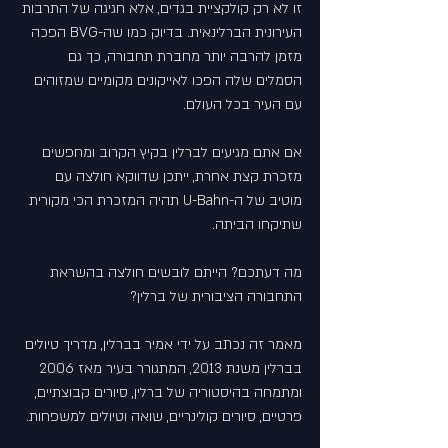
זו לא רק קולקציית בגדים, אלא חגיגה של התרבות 
העירונית הברלינאית. בדיוק כמו שה-BVG הפכה 
מזמן להרבה יותר מחברת תחבורה, כך גם 
הסמלים שלה הפכו לאייקונים מקומיים שמזוהים 
עם העיר בכל העולם.
אם אתם מגיעים לברלין בקיץ הקרוב ומחפשים 
מזכרת קצת אחרת, ייתכן שדווקא חולצה עם 
מוטיב של ה-U-Bahn תהיה המזכרת הכי מקורית 
שתיקחו הביתה.
מה דעתכם? הייתם לובשים חולצה בהשראת 
התחבורה הציבורית של ברלין?
מאמר זה נכתב על ידי אמיר בברלין, מדריך טיולים 
בברלין משנת 2013, המתגורר בעיר מאז 2006 
ומתמחה בהיסטוריה של ברלין, סיורים קבוצתיים, 
פרטיים, סיורים קולינריים, שואה וטיולים למשפחות.