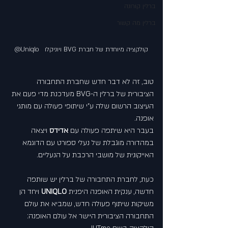
ברלין קורונה
ברלין מה קשור
קולקציה מיוחדת של חברת BVG ויוניקלו   Uniqlo@
טוב, זה לא דבר חדש שחברת התחבורה 
הציבורית של ברלין ה-BVG מעדכנת מדי פעם את 
העיצוב הרשום שלה ע"י שיתופי פעולה עם מותגי 
אופנה.
בעבר היא שיתפה פעולה עם 
אדידס 
ויצאה 
במהדורה מוגבלת של נעלי ספורט עם הדוגמא 
האייקונית של מושבי הרכבת על הנעליים.
כעת, לחברת התחבורה של ברלין יש שותפה 
חדשה, ענקית האופנה היפנית 
UNIQLO
 ויחד הן 
משיקות שיתוף פעולה חדש, שמביא את עולם 
התחבורה הציבורית היישר אל עולם האופנה: 