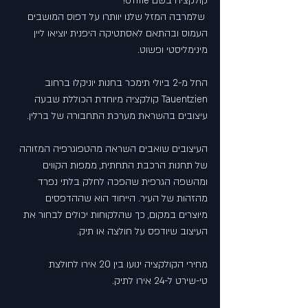
קולקציה בשם UTme!
 שלמרבה המזל שלנו יוותרו על דפוס המושבים 
העמוס ובהתאם לאסתטיקה היפנית יוציאו ליין 
מינימליסטי ופשוט.
החל מ-2 ביולי תימכר בחנות יוניקלו ברחוב 
Tauentzien קולקציה מיוחדת הכוללת שבעה 
עיצובים בהשראת מערכת התחבורה של ברלין.
העיצובים שואבים השראה מהטפוגרפיה המזוהה 
של תחנות הרכבת התחתית, ממפות הקווים 
ומהשפה הגרפית שהפכה לחלק בלתי נפרד 
מהזהות של העיר. הייחוד הוא שההדפסים 
מיוצרים במקום, כך שהלקוחות יכולים לבחור את 
העיצוב שיודפס על חולצה או תיק.
מחירי הקולקציה ינועו בין 20 אירו לחולצת 
טי-שירט ל-24 אירו לתיק.