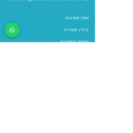
שאלות נוספות
איפה מפרגנים
ברלין סטוריז
טיפים והמלצות
למה דווקא אמיר בברלין
תנאי השתתפות
מדיניות פרטיות וקבצי עוגיות
הצהרת נגישות
אל תתביישו, תהיו בקשר
בוואטסאפ בלבד:
050-272-5875
טלפון מקומי:
49-1577-3504050+
במייל: info@amirinberlin.com