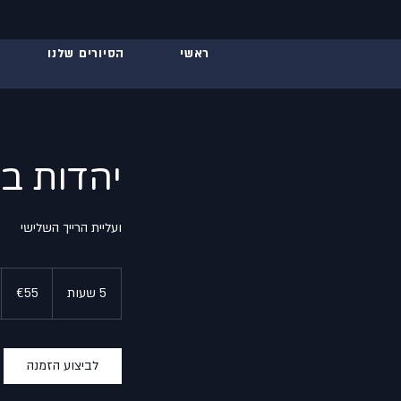
ראשי
הסיורים שלנו
יהדות בר
ועליית הרייך השלישי
55
euros
5 שעות
5
€55
ש
ע
ו
לביצוע הזמנה
ת